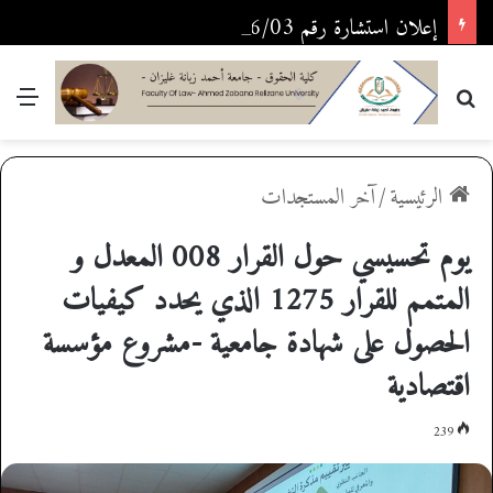
إعلان استشارة رقم 2026/03
بحث عن
القا
الرئيسية
/
آخر المستجدات
يوم تحسيسي حول القرار 008 المعدل و
المتمم للقرار 1275 الذي يحدد كيفيات
الحصول على شهادة جامعية -مشروع مؤسسة
اقتصادية
239