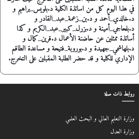
في هذا اليوم كل من اساتذة الكلية د.
بلويس_براهيم
و
د.
خالدي_أحمد
و د.
بن_زعمة_عبد_القادر
و
د.
بلحاجي_أمينة
و د.
بزرل_كبير_عبد_الكريم
و كذا
أساتذة ممثلين عن حاضنة الأعمال د.
قرين_كمال
و
د.
بلهاشمي_جهيدة
و د.
بوروبة_فتيحة
و مساعدة الطاقم
الإداري للكلية و قد حضر الطلبة المقبلين على التخرج.
روابط ذات صلة
وزارة التعليم العالي و البحث العلمي
وزارة العدل