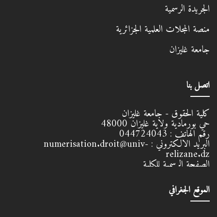
الجريدة الرسمية
منصة المجلات العلمية الجزائرية
جامعة غليزان
اتصل بنا
كلية الحقوق - جامعة غليزان
حي بورمادية ولاية غليزان
48000
رقم الهاتف :
044724043
البريد الالكتروني :
numerisation.droit@univ-
relizane.dz
الصفحة الرسمية للكلية
الموقع الجغرافي