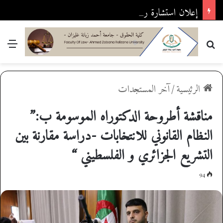
إعلان استشارة رقم 2026/03
بحث عن
القا
الرئيسية
/
آخر المستجدات
مناقشة أطروحة الدكتوراه الموسومة ب:”
النظام القانوني للانتخابات -دراسة مقارنة بين
التشريع الجزائري و الفلسطيني “
94