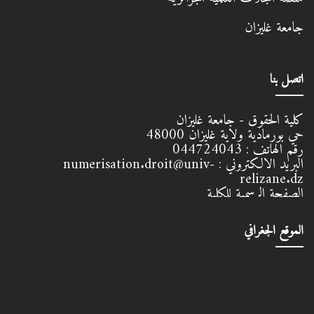
جامعة غليزان
اتصل بنا
كلية الحقوق - جامعة غليزان
حي بورمادية ولاية غليزان
48000
رقم الهاتف :
044724043
البريد الالكتروني :
numerisation.droit@univ-
relizane.dz
الصفحة الرسمية للكلية
الموقع الجغرافي