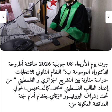
جرت يوم الأربعاء 08 جويلية 2026 مناقشة أطروحة
الدكتوراه الموسومة ب:” النظام القانوني للانتخابات
-دراسة مقارنة بين التشريع الجزائري و الفلسطيني ” من
إعداد الطالب الفلسطيني
#محمد_كمال_خميس_الحولي
تحت إشراف البروفيسور
#زقاي_بغشام
أمام لجنة
المناقشة المكونة من: