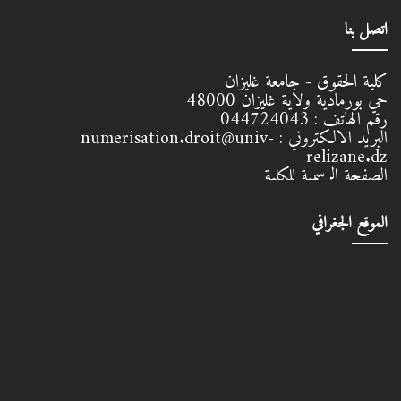
اتصل بنا
كلية الحقوق - جامعة غليزان
حي بورمادية ولاية غليزان
48000
رقم الهاتف :
044724043
البريد الالكتروني :
numerisation.droit@univ-
relizane.dz
الصفحة الرسمية للكلية
الموقع الجغرافي