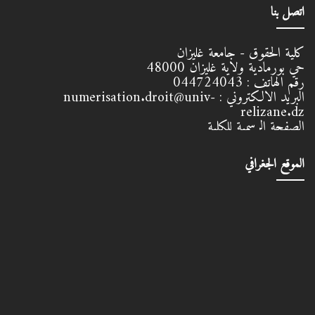
اتصل بنا
كلية الحقوق - جامعة غليزان
حي بورمادية ولاية غليزان
48000
رقم الهاتف :
044724043
البريد الالكتروني :
numerisation.droit@univ-
relizane.dz
الصفحة الرسمية للكلية
الموقع الجغرافي