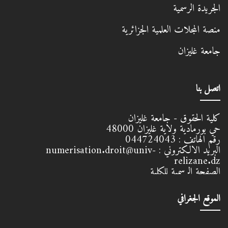
الجريدة الرسمية
منصة المجلات العلمية الجزائرية
جامعة غليزان
اتصل بنا
كلية الحقوق - جامعة غليزان
حي بورمادية ولاية غليزان
48000
رقم الهاتف :
044724043
البريد الالكتروني :
numerisation.droit@univ-
relizane.dz
الصفحة الرسمية للكلية
الموقع الجغرافي