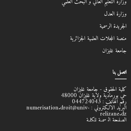
وزارة العدل
الجريدة الرسمية
منصة المجلات العلمية الجزائرية
جامعة غليزان
اتصل بنا
كلية الحقوق - جامعة غليزان
حي بورمادية ولاية غليزان
48000
رقم الهاتف :
044724043
البريد الالكتروني :
numerisation.droit@univ-
relizane.dz
الصفحة الرسمية للكلية