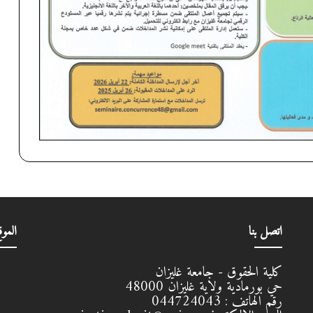
اتصل بنا
الموق
كلية الحقوق - جامعة غليزان
حي بورمادية ولاية غليزان
48000
رقم الهاتف :
044724043
البريد الالكتروني :
numerisation.droit@univ-