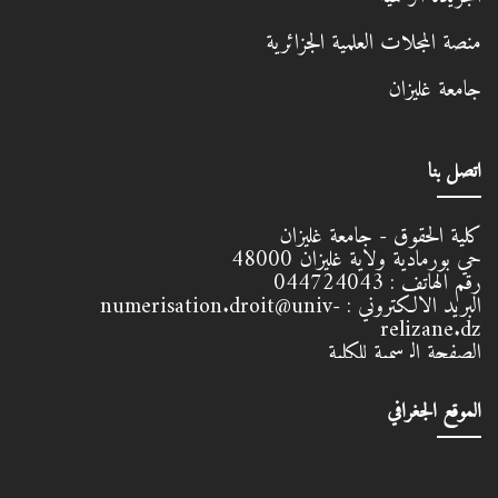
منصة المجلات العلمية الجزائرية
جامعة غليزان
اتصل بنا
كلية الحقوق - جامعة غليزان
حي بورمادية ولاية غليزان
48000
رقم الهاتف :
044724043
البريد الالكتروني :
numerisation.droit@univ-
relizane.dz
الصفحة الرسمية للكلية
الموقع الجغرافي