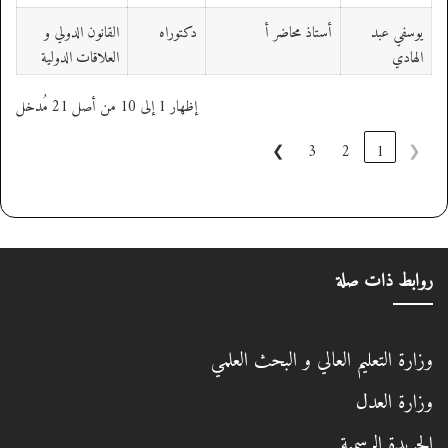
يوسفي عبد
أستاذ محاضر أ
دكتوراه
القانون الدولي و
الهادي
العلاقات الدولية
إظهار 1 إلى 10 من أصل 21 مُدخل
❯
3
2
1
❮
روابط ذات صلة
وزارة التعليم العالي و البحث العلمي
وزارة العدل
الجريدة الرسمية